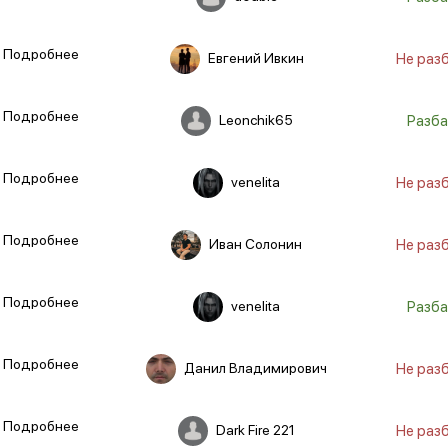
Подробнее
Евгений Ивкин
Не раз
Подробнее
Leonchik65
Разба
Подробнее
venelita
Не раз
Подробнее
Иван Солонин
Не раз
Подробнее
venelita
Разба
Подробнее
Данил Владимирович
Не раз
Подробнее
Dark Fire 221
Не раз