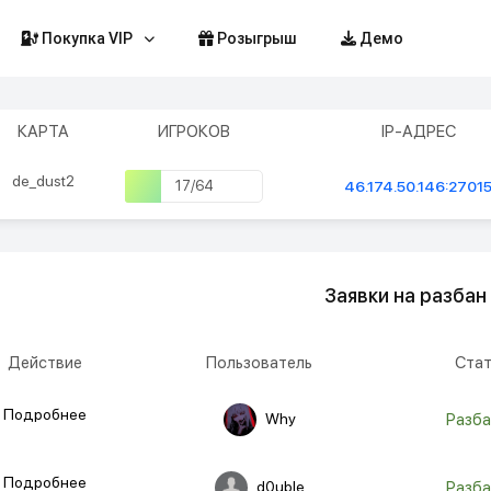
Покупка VIP
Розыгрыш
Демо
КАРТА
ИГРОКОВ
IP-АДРЕС
de_dust2
17/64
46.174.50.146:2701
Заявки на разбан
Действие
Пользователь
Стат
Подробнее
Why
Разба
Подробнее
d0uble
Разба