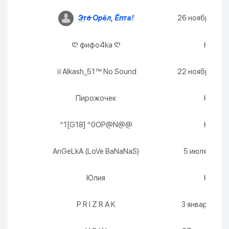
26 ноября 2026
Это Орёл, Ёпта!
Ღ фифо4kа Ღ
Никогд
♕Alkash_51™ No Sound
22 ноября 2026
Пирожочек
Никогд
^1[G18] ^0OP@N@@
Никогд
AnGeLkA (LoVe BaNaNaS)
5 июля 2027 г
Юлия
Никогд
P R I Z R A K
3 января 2027 