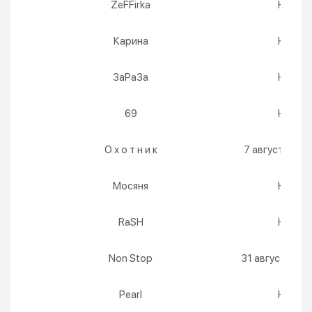
ZeFFirka
Никогд
Карина
Никогд
ЗаРаЗа
Никогд
69
Никогд
О х о т н и к
7 августа 2026
Мосяня
Никогд
RaSH
Никогд
Non Stop
31 августа 2026
Pearl
Никогд