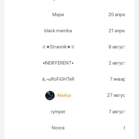
Мэри
20 апреля 2027
black mamba
21 апреля 2027
♕★Strannik★♕
8 августа 2026
•INDIFFERENT•
2 августа 2027
â‚¬uRoFiGHTeR
7 января 2027 
27 августа 2026
Майор
rymper
7 августа 2026
Noora
Никогд