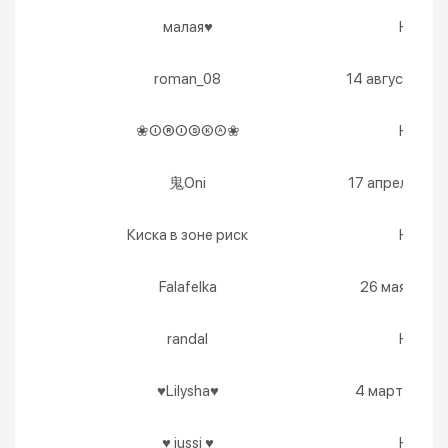
малая♥
Никогд
roman_08
14 августа 2026
❀ⒾⓇⒾⓈⓀⒶ❀
Никогд
鬼Oni
17 апреля 2038
Киска в зоне риск
Никогд
Falafelka
26 мая 2027 г
randal
Никогд
♥Lilysha♥
4 марта 2027 
♥ jussi ♥
Никогд