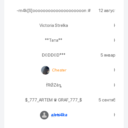
-m4k[S]oooooooooooooooooooon :#
12 августа 2026
Victoria Strelka
Никогд
**Тата**
Никогд
Ð¢ÐÐ¢Ð***
5 января 2027 
Никогд
Chester
ḟRǾZêȵ
Никогд
$_777_ARTEM ♛ GRAF_777_$
5 сентября 2026
Никогд
alesi4ka