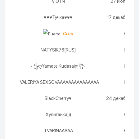
V O I N
27 июля 2027 
♥♥♥Тучка♥♥♥
17 декабря 2026
Никогд
Cuba
NATYSIK76[RUS]
Никогд
꧁ღYamete Kudasaiღ꧂
Никогд
`VALERIYA SEXSOVAAAAAAAAAAAAAAA
Никогд
BlackCherry♥
24 декабря 202
Хулиганка)))
Никогд
TVARINAAAAA
Никогд