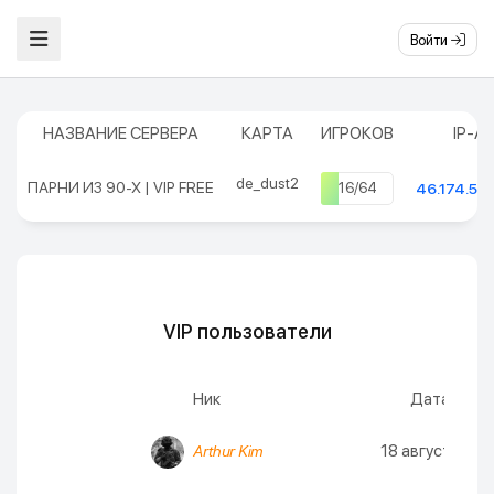
Войти
НАЗВАНИЕ СЕРВЕРА
КАРТА
ИГРОКОВ
IP-А
de_dust2
ПАРНИ ИЗ 90-Х | VIP FREE
16/64
46.174.50
VIP пользователи
Ник
Дата окон
18 августа 2026
Arthur Kim