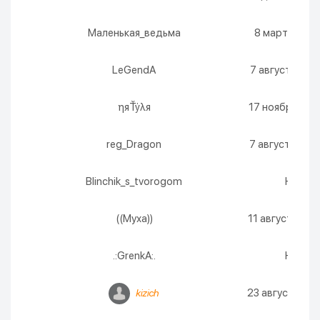
Маленькая_ведьма
8 марта 2027 
LeGendA
7 августа 2026
ηяŤẏλя
17 ноября 2026
reg_Dragon
7 августа 2026
Blinchik_s_tvorogom
Никогд
((Муха))
11 августа 2026
.:GrenkA:.
Никогд
23 августа 2026
kizich