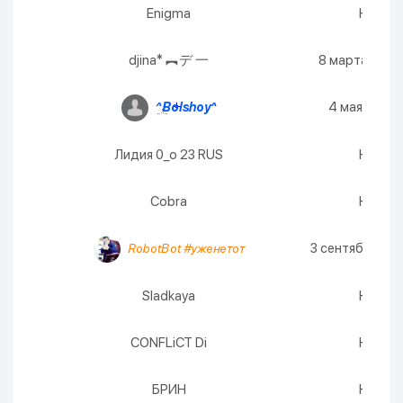
Enigma
Никогд
djina* ︻デ 一
8 марта 2027 
4 мая 2027 г
^Bolshoy^
Лидия 0_o 23 RUS
Никогд
Cobra
Никогд
3 сентября 2026
RobotBot #уженетот
Sladkaya
Никогд
CONFLiCT Di
Никогд
БРИН
Никогд