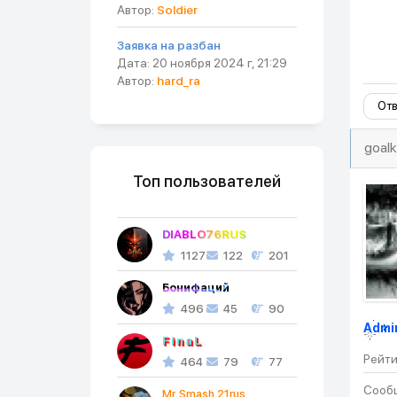
Автор:
Soldier
Заявка на разбан
Дата: 20 ноября 2024 г, 21:29
Автор:
hard_ra
Отв
goal
Топ пользователей
DIABLO76RUS
1127
122
201
Бонифаций
496
45
90
Admi
FinaL
Рейти
464
79
77
Сообщ
Mr. Smash 21rus