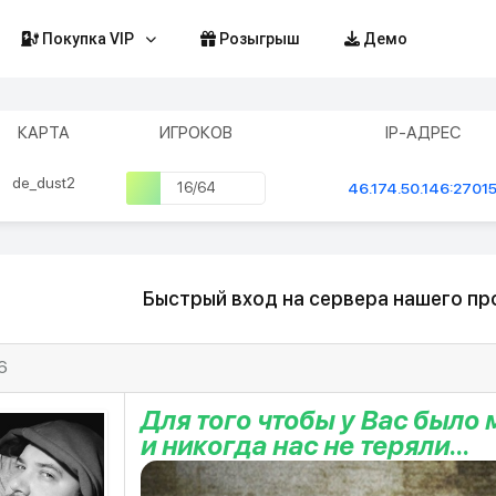
Покупка VIP
Розыгрыш
Демо
КАРТА
ИГРОКОВ
IP-АДРЕС
de_dust2
16/64
46.174.50.146:2701
Быстрый вход на сервера нашего про
6
Для того чтобы у Вас было 
и никогда нас не теряли...