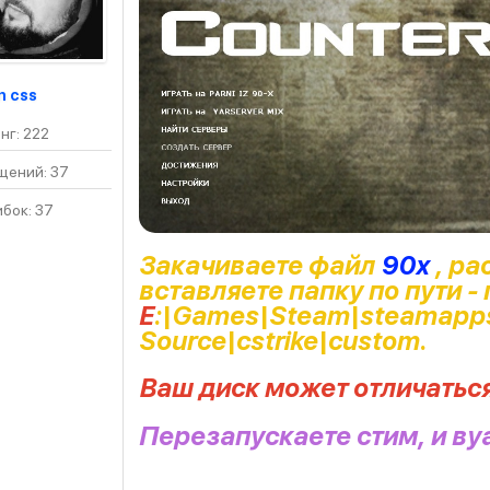
n css
нг: 222
щений: 37
бок: 37
Закачиваете файл
90x
, ра
вставляете папку по пути -
Е
:\Games\Steam\steamapps
Source\cstrike\custom.
Ваш диск может отличатьс
Перезапускаете стим, и ву