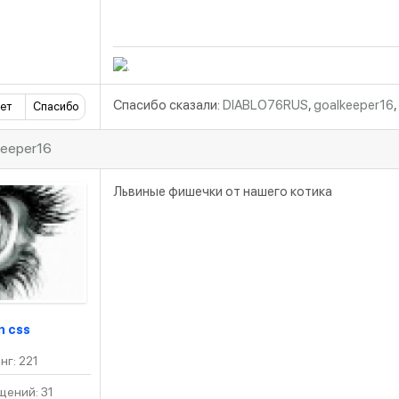
Спасибо сказали:
DIABLO76RUS
,
goalkeeper16
,
ет
Спасибо
keeper16
Львиные фишечки от нашего котика
n css
нг: 221
ений: 31