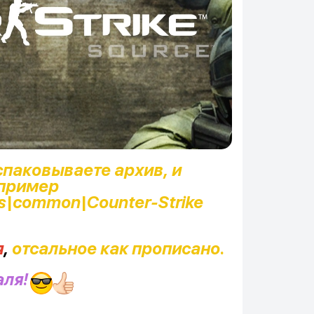
спаковываете архив, и
 пример
\common\Counter-Strike
я
,
отсальное как прописано.
аля!