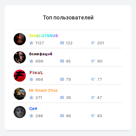
Топ пользователей
DIABLO76RUS
1127
122
201
Бонифаций
496
45
90
FinaL
464
79
77
Mr. Smash 21rus
271
36
47
Cит
246
46
40