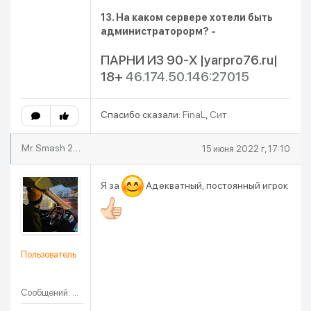
13. На каком сервере хотели быть
администраторорм? -
ПАРНИ ИЗ 90-X |yarpro76.ru|
18+
46.174.50.146:27015
Спасибо сказали:
FinaL
,
Cит
Mr. Smash 21rus
15 июня 2022 г, 17:10
Я за
Адекватный, постоянный игрок
Пользователь
Сообщений: 36