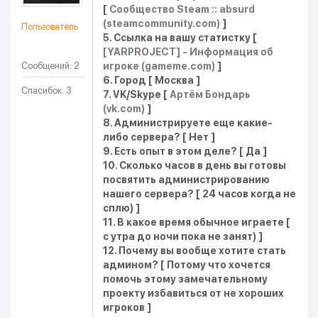
[
Сообщество Steam :: absurd
(steamcommunity.com)
]
Пользователь
5. Ссылка на вашу статистку [
[YARPROJECT] - Информация об
Сообщений: 2
игроке (gameme.com)
]
6. Город [ Москва ]
Спасибок: 3
7. VK/Skype [
Артём Бондарь
(vk.com)
]
8. Администрируете еще какие-
либо сервера? [ Нет ]
9. Есть опыт в этом деле? [ Да ]
10. Сколько часов в день вы готовы
посвятить администрированию
нашего сервера? [ 24 часов когда не
сплю) ]
11. В какое время обычное играете [
с утра до ночи пока не занят) ]
12. Почему вы вообще хотите стать
админом? [ Потому что хочется
помочь этому замечательному
проекту избавиться от не хороших
игроков ]