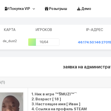
Покупка VIP
Розыгрыш
Демо
КАРТА
ИГРОКОВ
IP-АДРЕС
de_dust2
16/64
46.174.50.146:2701
заявка на администра
(1)
1. Ник в игре
™͡SMUZI™͡
2. Возраст [ 18 ]
3. Настоящее имя [ Иван ]
4. Ссылка на профиль STEAM