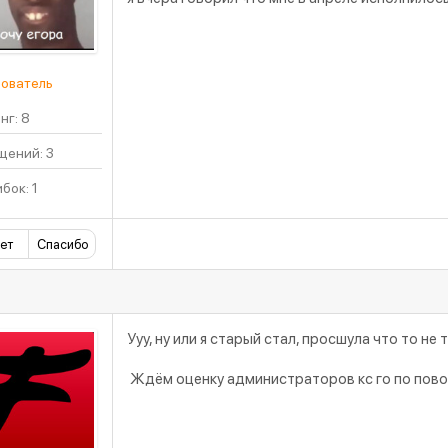
ователь
нг: 8
ений: 3
бок: 1
ет
Спасибо
Ууу, ну или я старый стал, просшула что то не
Ждём оценку администраторов кс го по пово