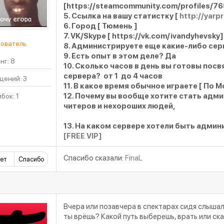
[https://steamcommunity.com/profiles/7
5. Ссылка на вашу статистку [
http://yar
6. Город [ Тюмень ]
7. VK/Skype [ https://vk.com/ivandyhevsky]
ователь
8. Администрируете еще какие-либо сер
9. Есть опыт в этом деле? Да
нг: 8
10. Сколько часов в день вы готовы по
сервера? от 1 до 4 часов
ений: 3
11. В какое время обычное играете [ По Мо
12. Почему вы вообще хотите стать адм
бок: 1
читеров и нехороших людей,
13. На каком сервере хотели быть адм
[FREE VIP]
Спасибо сказали:
FinaL
ет
Спасибо
Вчера или позавчера в спектарах сидя слышал 
ты врёшь? Какой путь выберешь, врать или ска