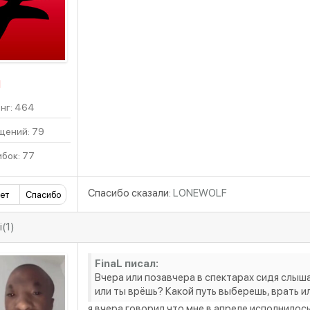
Н
нг: 464
щений: 79
бок: 77
Спасибо сказали:
LONEWOLF
ет
Спасибо
(1)
FinaL писал:
Вчера или позавчера в спектарах сидя слышал
или ты врёшь? Какой путь выберешь, врать и
я вчера говорил что мне в апреле исполнилос