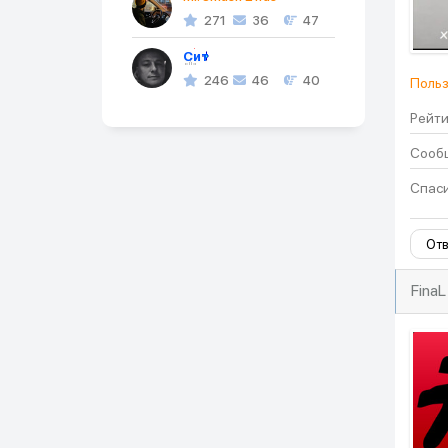
271
36
47
Cит
246
46
40
Польз
Рейти
Сообщ
Спаси
Отв
FinaL