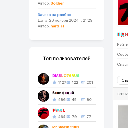
Автор:
Soldier
Заявка на разбан
Дата: 20 ноября 2024 г, 21:29
Автор:
hard_ra
ПД
Рейти
Сооб
Топ пользователей
Спаси
DIABLO76RUS
Отв
1127
122
201
Бонифаций
smuzi
496
45
90
FinaL
464
79
77
Mr. Smash 21rus