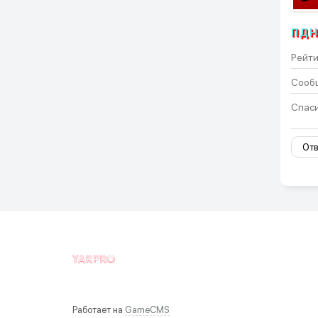
ПД
Рейти
Сооб
Спаси
Отв
Работает на
GameCMS