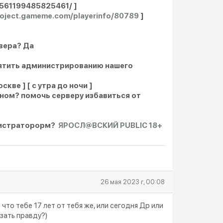
6561199485825461/ ]
project.gameme.com/playerinfo/80789
]
вера? Да
святить администрированию нашего
скве ] [ с утра до ночи ]
ином? помочь серверу избавиться от
инистраторорм?
ЯРОСЛ@ВСКИЙ PUBLIC 18+
26 мая 2023 г, 00:08
что тебе 17 лет от тебя же, или сегодня Др или
зать правду?)