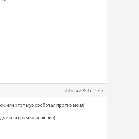
26 мая 2023 г, 11:45
 так, или этот мув сработал против меня)
ду вас и примем решение)